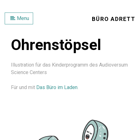
Menu
BÜRO ADRETT
Ohrenstöpsel
Illustration für das Kinderprogramm des Audioversum
Science Centers
Für und mit
Das Büro im Laden
.